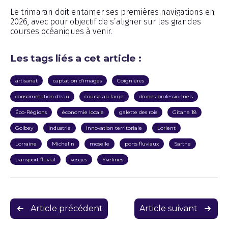
Le trimaran doit entamer ses premières navigations en
2026, avec pour objectif de s’aligner sur les grandes
courses océaniques à venir.
Les tags liés a cet article :
artisanat
captation d’images
Coignières
consommation d’eau
course au large
drones professionnels
Éco-Régions
économie locale
galette des rois
Gitana 18
Golbey
industrie
innovation territoriale
Lorient
Lorraine
Michelin
moselle
ports fluviaux
Sarthe
transport fluvial
vosges
Yvelines
Navigation
Article précédent
Article suivant
de