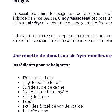
en ligne.
Impossible de faire des beignets moelleux sans les p
épisode de
Dyce Délices
,
Cindy Massoteau
propose un
cuits au
air fryer
. Le résultat : des beignets dorés, te
Entre astuce de cuisson, préparation express et ingrédi
amateurs de cuisine maison comme aux fans d’innovati
Une recette de donuts au air fryer moelleux et
Ingrédients pour 12 beignets :
120 g de lait tiède
40 g de beurre fondu
50 g de sucre de canne
5 g de levure boulangère
320 g de farine
1 œuf
1 cuillère à café de vanille liquide
1 pincée de sel