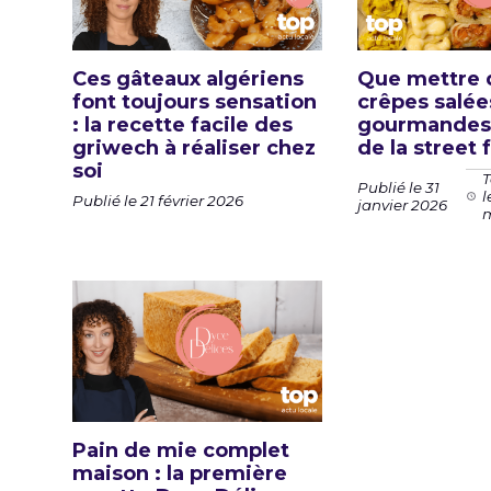
Ces gâteaux algériens
Que mettre 
font toujours sensation
crêpes salée
: la recette facile des
gourmandes 
griwech à réaliser chez
de la street 
soi
T
Publié le 31
l
Publié le 21 février 2026
janvier 2026
m
Pain de mie complet
maison : la première