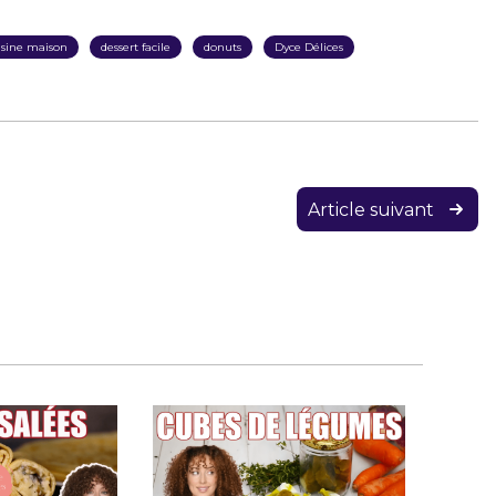
isine maison
dessert facile
donuts
Dyce Délices
Article suivant