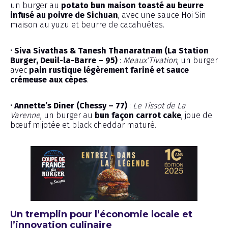
un burger au
potato bun maison toasté au beurre
infusé au poivre de Sichuan
, avec une sauce Hoi Sin
maison au yuzu et beurre de cacahuètes.
•
Siva Sivathas & Tanesh Thanaratnam (La Station
Burger, Deuil-la-Barre – 95)
:
Meaux’Tivation
, un burger
avec
pain rustique légèrement fariné et sauce
crémeuse aux cèpes
.
•
Annette’s Diner (Chessy – 77)
:
Le Tissot de La
Varenne
, un burger au
bun façon carrot cake
, joue de
bœuf mijotée et black cheddar maturé.
Un tremplin pour l’économie locale et
l’innovation culinaire