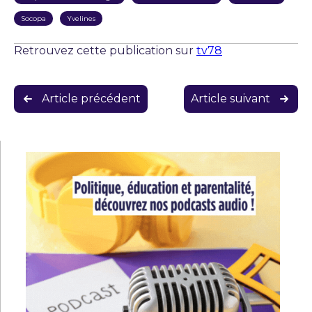
Socopa
Yvelines
Retrouvez cette publication sur
tv78
Navigation
Article précédent
Article suivant
de
l’article