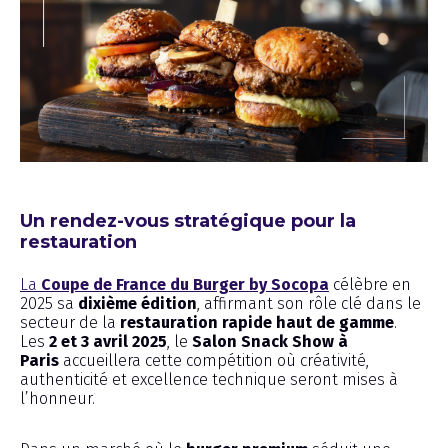
Chronique
Un rendez-vous stratégique pour la
restauration
La
Coupe de France du Burger by Socopa
célèbre en
2025 sa
dixième édition
, affirmant son rôle clé dans le
secteur de la
restauration rapide haut de gamme
.
Les
2 et 3 avril 2025
, le
Salon Snack Show à
Paris
accueillera cette compétition où créativité,
authenticité et excellence technique seront mises à
l’honneur.