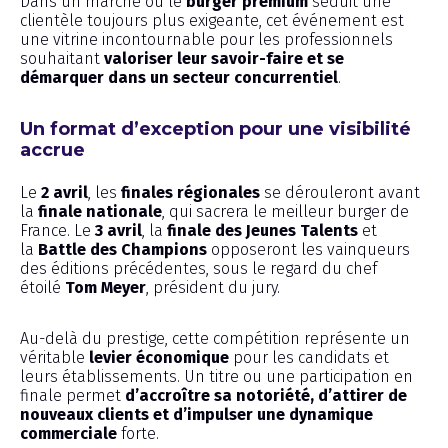
Dans un marché où le
burger premium
séduit une
clientèle toujours plus exigeante, cet événement est
une vitrine incontournable pour les professionnels
souhaitant
valoriser leur savoir-faire et se
démarquer dans un secteur concurrentiel
.
Un format d’exception pour une visibilité
accrue
Le
2 avril
, les
finales régionales
se dérouleront avant
la
finale nationale
, qui sacrera le meilleur burger de
France. Le
3 avril
, la
finale des Jeunes Talents
et
la
Battle des Champions
opposeront les vainqueurs
des éditions précédentes, sous le regard du chef
étoilé
Tom Meyer
, président du jury.
Au-delà du prestige, cette compétition représente un
véritable
levier économique
pour les candidats et
leurs établissements. Un titre ou une participation en
finale permet
d’accroître sa notoriété, d’attirer de
nouveaux clients et d’impulser une dynamique
commerciale
forte.