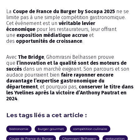
La
Coupe de France du Burger by Socopa 2025
ne se
limite pas à une simple compétition gastronomique.
Cet événement est un
véritable levier
économique
pour les restaurateurs, leur offrant
une
exposition médiatique accrue
et
des
opportunités de croissance
.
Avec
The Bridge
, Ghomrasni Belhassen prouve
que
l’innovation et la qualité sont des moteurs de
succès
dans un marché exigeant. Son parcours et son
audace pourraient bien
faire rayonner encore
davantage l’expertise gastronomique du
département
, et pourquoi pas,
conserver le titre dans
les Yvelines après la victoire d’Anthony Pautrat en
2024
.
Les tags liés a cet article :
bistronomie
burger gourmet
compétition culinaire
Coupe de France du Burger
Ghomrasni Belhassen
restauration