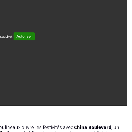
sactivé.
Autoriser
ulineaux ouvre les festivités avec
China Boulevard
, un