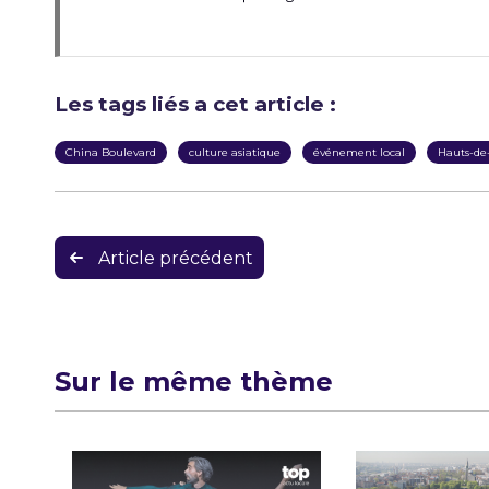
Les tags liés a cet article :
China Boulevard
culture asiatique
événement local
Hauts-de
Navigation
Article précédent
de
l’article
Sur le même thème