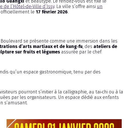
llo Guangxi
et Beautype. Le rendez‑vous est fixé le
 de l’Hôtel‑de‑Ville d’Issy
. La ville s’offre ainsi
un
 officiellement le
17 février 2026
.
a Boulevard se présente comme une immersion dans les
rations d’arts martiaux et de kung‑fu
, des
ateliers de
lpture sur fruits et légumes
assurée par le chef
ndis qu’un espace gastronomique, tenu par des
iteurs pourront s’initier à la calligraphie, au tai‑chi ou à la
quées par les organisateurs. Un espace dédié aux enfants
 en s’amusant.