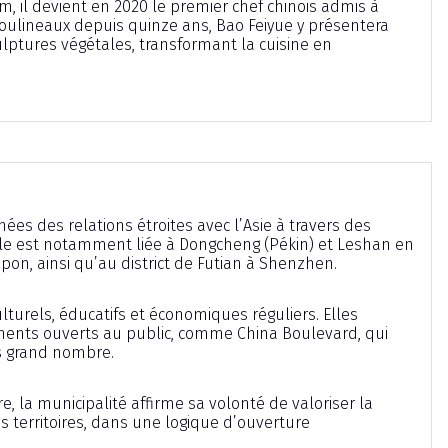
 il devient en 2020 le premier chef chinois admis à
-Moulineaux depuis quinze ans, Bao Feiyue y présentera
lptures végétales, transformant la cuisine en
ées des relations étroites avec l’Asie à travers des
ville est notamment liée à Dongcheng (Pékin) et Leshan en
pon, ainsi qu’au district de Futian à Shenzhen.
turels, éducatifs et économiques réguliers. Elles
ents ouverts au public, comme China Boulevard, qui
us grand nombre.
, la municipalité affirme sa volonté de valoriser la
les territoires, dans une logique d’ouverture