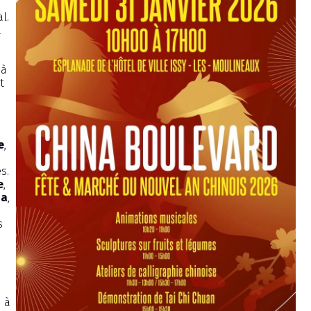
l.
t
à
t
e
,
s.
e
,
na
,
s
h à