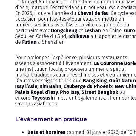
Le Nouvel An lunaire, célébré dans de nombreux pays
d’Asie, marque l’entrée dans un nouveau cycle zodiaca
En 2026, il ouvre l’année du
Cheval de feu
. Ce cycle es
l’occasion pour Issy‑les‑Moulineaux de mettre en
lumière ses liens avec l’Asie. La ville est jumelée ou
partenaire avec
Dongcheng
et
Leshan
en Chine,
Guro
Séoul en Corée du Sud,
Ichikawa
au Japon et le distric
de
Futian
à Shenzhen.
Pour prolonger l’expérience, plusieurs restaurants
isséens s’associent à l’événement.
La Couronne Doré
une institution locale, proposera un menu spécial
mariant traditions culinaires chinoises et vietnamienne
D’autres enseignes telles que
Bang King
,
Goût Natur
Issy l’Asie
,
Kim Bahn
,
L’Auberge du Phoenix
,
New Chi
Palais Royal d’Issy
,
Pho Issy
,
Street Bangkok
ou
encore
Toyosushi
mettront également à l’honneur le
saveurs asiatiques.
L’événement en pratique
Date et horaires :
samedi 31 janvier 2026, de 10 