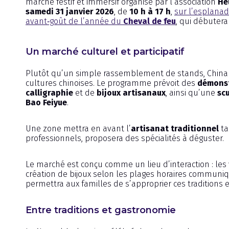
marché festif et immersif organisé par l’association
He
samedi 31 janvier 2026
, de
10 h à 17 h
,
sur l’esplanade
avant‑goût de l’année du
Cheval de feu
, qui débutera
Un marché culturel et participatif
Plutôt qu’un simple rassemblement de stands, Chin
cultures chinoises. Le programme prévoit des
démonst
calligraphie
et de
bijoux artisanaux
, ainsi qu’une
scu
Bao Feiyue
.
Une zone mettra en avant l’
artisanat traditionnel
ta
professionnels, proposera des spécialités à déguster.
Le marché est conçu comme un lieu d’interaction : les vis
création de bijoux selon les plages horaires communi
permettra aux familles de s’approprier ces traditions
Entre traditions et gastronomie