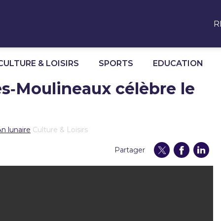
R
CULTURE & LOISIRS
SPORTS
EDUCATION
es‑Moulineaux célèbre le
n lunaire
Culture & Loisirs
Partager