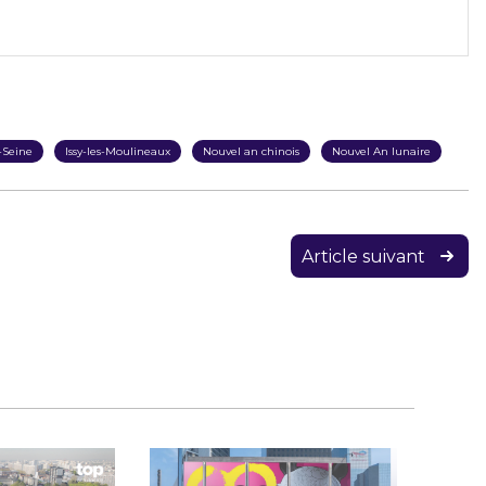
-Seine
Issy-les-Moulineaux
Nouvel an chinois
Nouvel An lunaire
Article suivant