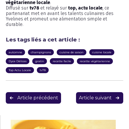
végétarienne locale
.
Diffusé sur
tv78
et relayé sur
top, actu locale
, ce
partenariat met en avant les talents culinaires des
Yvelines et promeut une alimentation simple et
durable.
Les tags liés a cet article :
automne
champignons
cuisine de saison
cuisine locale
Dyce Délices
gratin
recette facile
recette végétarienne
Top Actu Locale
tv78
Navigation
Article précédent
Article suivant
de
l’article