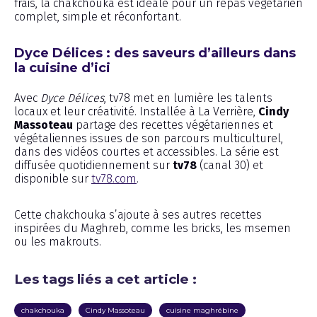
frais, la chakchouka est idéale pour un repas végétarien
complet, simple et réconfortant.
Dyce Délices : des saveurs d’ailleurs dans
la cuisine d’ici
Avec
Dyce Délices
, tv78 met en lumière les talents
locaux et leur créativité. Installée à La Verrière,
Cindy
Massoteau
partage des recettes végétariennes et
végétaliennes issues de son parcours multiculturel,
dans des vidéos courtes et accessibles. La série est
diffusée quotidiennement sur
tv78
(canal 30) et
disponible sur
tv78.com
.
Cette chakchouka s’ajoute à ses autres recettes
inspirées du Maghreb, comme les bricks, les msemen
ou les makrouts.
Les tags liés a cet article :
chakchouka
Cindy Massoteau
cuisine maghrébine