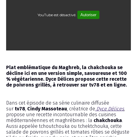
YouTube est désactivé.
Autoriser
Émission
Plat emblématique du Maghreb, la chakchouka se
décline ici en une version simple, savoureuse et 100
% végétarienne. Dyce Délices propose cette recette
de poivrons grillés, à retrouver sur tv78 et en ligne.
Dans cet épisode de sa série culinaire diffusée
sur
tv78
,
Cindy Massoteau
, créatrice de
Dyce Délices
,
propose une recette incontournable des cuisines
méditerranéennes et maghrébines : la
chakchouka
.
Aussi appelée tchoutchouka ou tchektchouka, cette
salade de poivrons grillés et tomates rôties se déguste