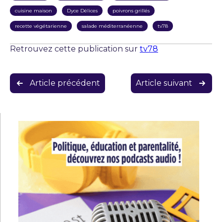
cuisine maison
Dyce Délices
poivrons grillés
recette végétarienne
salade méditerranéenne
tv78
Retrouvez cette publication sur
tv78
Navigation
Article précédent
Article suivant
de
l’article