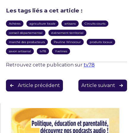
Les tags liés a cet article :
Achères
agriculture locale
artisans
Circuits courts
conseil départemental
événement territorial
marché des producteurs
Pauline Winocour
produits locaux
savon artisanal
tv78
Yvelines
Retrouvez cette publication sur
tv78
Navigation
Article précédent
Article suivant
de
l’article