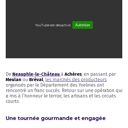
YouTube est désactivé.
Autoriser
Reportage
De
Neauphle-le-Château
à
Achères
, en passant par
Meulan
ou
Bréval
,
les marchés des producteurs
organisés par le Département des Yvelines ont
rencontré un franc succès. Retour sur une opération qui
a mis à l’honneur le terroir, les artisans et les circuits
courts.
Une tournée gourmande et engagée