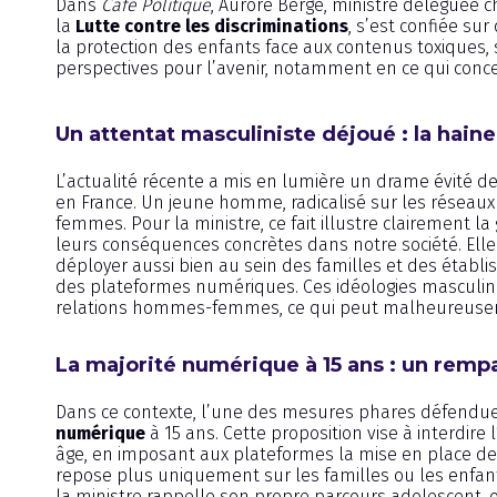
Dans
Café Politique
, Aurore Bergé, ministre déléguée c
la
Lutte contre les discriminations
, s’est confiée sur
la protection des enfants face aux contenus toxiques,
perspectives pour l’avenir, notamment en ce qui conce
Un attentat masculiniste déjoué : la hain
L’actualité récente a mis en lumière un drame évité de 
en France. Un jeune homme, radicalisé sur les réseaux 
femmes. Pour la ministre, ce fait illustre clairement la
leurs conséquences concrètes dans notre société. Elle i
déployer aussi bien au sein des familles et des établi
des plateformes numériques. Ces idéologies masculini
relations hommes-femmes, ce qui peut malheureusem
La majorité numérique à 15 ans : un rempa
Dans ce contexte, l’une des mesures phares défendues
numérique
à 15 ans. Cette proposition vise à interdir
âge, en imposant aux plateformes la mise en place d
repose plus uniquement sur les familles ou les enfant
la ministre rappelle son propre parcours adolescent, o