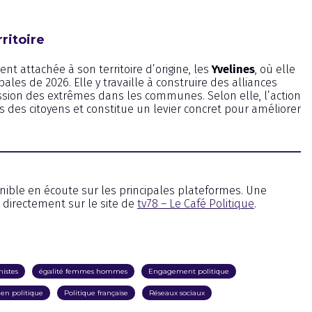
ritoire
nt attachée à son territoire d’origine, les
Yvelines
, où elle
es de 2026. Elle y travaille à construire des alliances
sion des extrêmes dans les communes. Selon elle, l’action
 des citoyens et constitue un levier concret pour améliorer
nible en écoute sur les principales plateformes. Une
directement sur le site de
tv78 – Le Café Politique
.
nistes
égalité femmes hommes
Engagement politique
en politique
Politique française
Réseaux sociaux