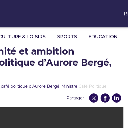
R
CULTURE & LOISIRS
SPORTS
EDUCATION
nité et ambition
politique d’Aurore Bergé,
 café politique d’Aurore Bergé, Ministre
Café Politique
Partager