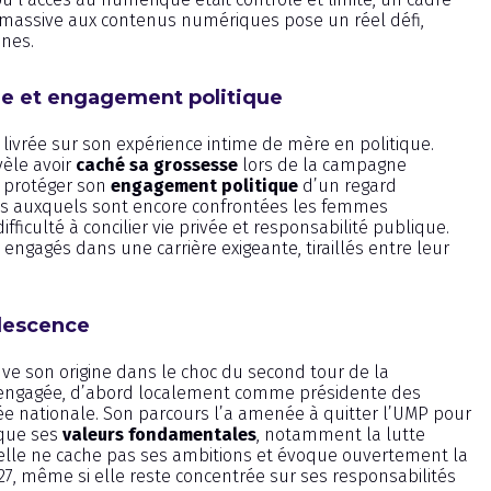
n massive aux contenus numériques pose un réel défi,
nes.
vée et engagement politique
livrée sur son expérience intime de mère en politique.
évèle avoir
caché sa grossesse
lors de la campagne
e protéger son
engagement politique
d’un regard
es auxquels sont encore confrontées les femmes
fficulté à concilier vie privée et responsabilité publique.
engagés dans une carrière exigeante, tiraillés entre leur
olescence
ouve son origine dans le choc du second tour de la
st engagée, d’abord localement comme présidente des
ée nationale. Son parcours l’a amenée à quitter l’UMP pour
 que ses
valeurs fondamentales
, notamment la lutte
, elle ne cache pas ses ambitions et évoque ouvertement la
027, même si elle reste concentrée sur ses responsabilités