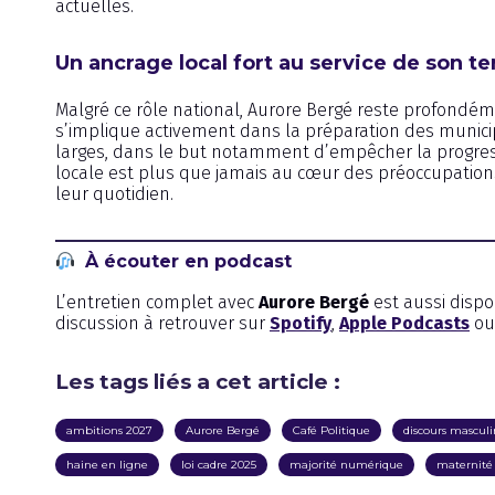
actuelles.
Un ancrage local fort au service de son ter
Malgré ce rôle national, Aurore Bergé reste profondéme
s’implique activement dans la préparation des municipal
larges, dans le but notamment d’empêcher la progres
locale est plus que jamais au cœur des préoccupations
leur quotidien.
À écouter en podcast
L’entretien complet avec
Aurore Bergé
est aussi dispo
discussion à retrouver sur
Spotify
,
Apple Podcasts
ou 
Les tags liés a cet article :
ambitions 2027
Aurore Bergé
Café Politique
discours masculi
haine en ligne
loi cadre 2025
majorité numérique
maternité 