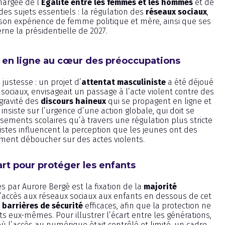
hargée de l’
Égalité entre les femmes et les hommes
et de
 des sujets essentiels : la régulation des
réseaux sociaux
,
 son expérience de femme politique et mère, ainsi que ses
rne la présidentielle de 2027.
e en ligne au cœur des préoccupations
justesse : un projet d’
attentat masculiniste
a été déjoué
sociaux, envisageait un passage à l’acte violent contre des
 gravité des
discours haineux
qui se propagent en ligne et
nsiste sur l’urgence d’une action globale, qui doit se
ssements scolaires qu’à travers une régulation plus stricte
stes influencent la perception que les jeunes ont des
ent déboucher sur des actes violents.
rt pour protéger les enfants
 par Aurore Bergé est la fixation de la
majorité
e l’accès aux réseaux sociaux aux enfants en dessous de cet
e
barrières de sécurité
efficaces, afin que la protection ne
s eux-mêmes. Pour illustrer l’écart entre les générations,
ù l’accès au numérique était contrôlé et limité, un cadre