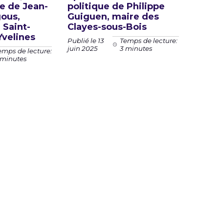
ue de Jean-
politique de Philippe
gous,
Guiguen, maire des
 Saint-
Clayes-sous-Bois
Yvelines
Publié le 13
Temps de lecture:
juin 2025
3 minutes
emps de lecture:
 minutes