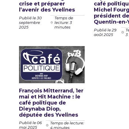
crise et préparer
café politiq
l’avenir des Yvelines
Michel Four
président de
Publié le 30
Temps de
Quentin-en-
septembre
lecture: 3
2025
minutes
Publié le 29
T
août 2025
3
François Mitterrand, 1er
mai et Hit Machine : le
café politique de
Dieynaba Diop,
députée des Yvelines
Publié le 06
Temps de lecture:
mai 2025
4 minutes