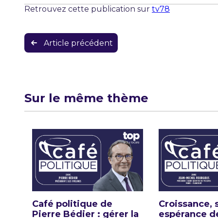
Retrouvez cette publication sur
tv78
Navigation
Article précédent
de
l’article
Sur le même thème
Café politique de
Croissance, 
Pierre Bédier : gérer la
espérance de