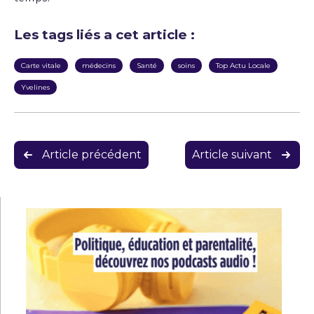
Les tags liés a cet article :
Carte vitale
médecins
Santé
soins
Top Actu Locale
Yvelines
Navigation
Article précédent
Article suivant
de
l’article