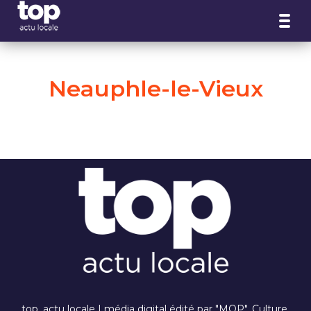
Panneau de gestion des cookies
Neauphle-le-Vieux
top, actu locale I média digital édité par "MOP". Culture,