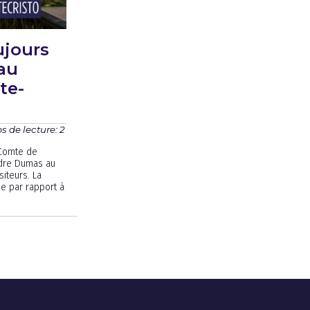
ujours
au
te-
 de lecture: 2
 Comte de
ndre Dumas au
siteurs. La
se par rapport à