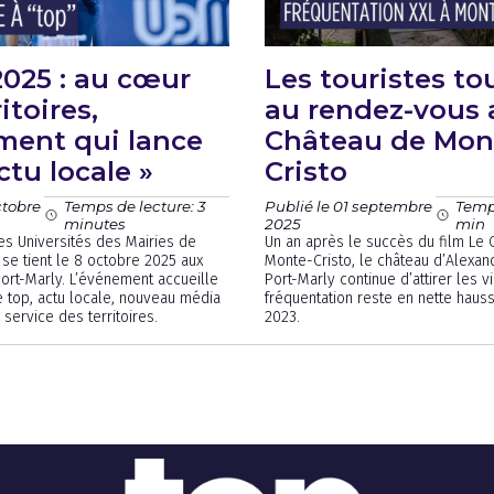
025 : au cœur
Les touristes to
itoires,
au rendez-vous 
ment qui lance
Château de Mon
ctu locale »
Cristo
ctobre
Publié le 01 septembre
Temps de lecture: 3
Temps
2025
minutes
min
des Universités des Mairies de
Un an après le succès du film Le
 se tient le 8 octobre 2025 aux
Monte-Cristo, le château d’Alexa
ort-Marly. L’événement accueille
Port-Marly continue d’attirer les vi
 top, actu locale, nouveau média
fréquentation reste en nette haus
 service des territoires.
2023.