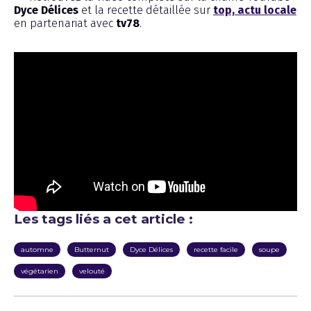
Dyce Délices
et la recette détaillée sur
top, actu locale
en partenariat avec
tv78
.
Les tags liés a cet article :
automne
Butternut
Dyce Délices
recette facile
soupe
végétarien
velouté