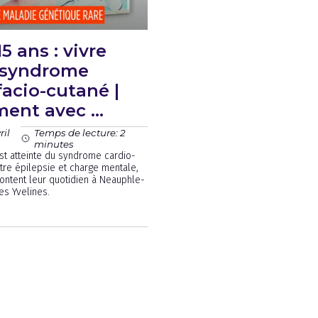
5 ans : vivre
e syndrome
facio-cutané |
ent avec …
ril
Temps de lecture: 2
minutes
est atteinte du syndrome cardio-
ntre épilepsie et charge mentale,
ontent leur quotidien à Neauphle-
es Yvelines.