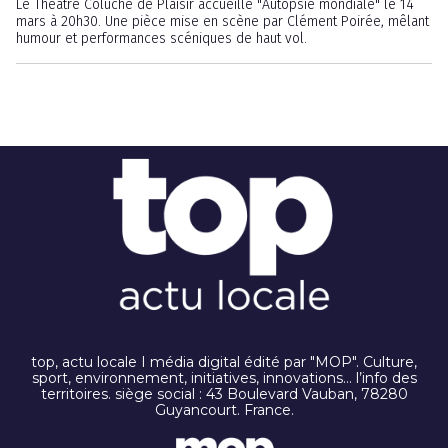
Le Théâtre Coluche de Plaisir accueille "Autopsie mondiale" le 14
mars à 20h30. Une pièce mise en scène par Clément Poirée, mêlant
humour et performances scéniques de haut vol.
top, actu locale I média digital édité par "MOP". Culture,
sport, environnement, initiatives, innovations… l’info des
territoires. siège social : 43 Boulevard Vauban, 78280
Guyancourt. France.