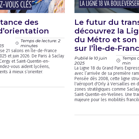
rtance des
Le futur du tran
d’orientation
découvrez la Lig
du Métro et son
Temps de lecture: 2
25
minutes
sur l’Île-de-Fran
nise 21 salons en Île-de-France
025 et juin 2026. De Paris à Saclay
Publié le 10 juin
Temps de
Cergy et Saint-Quentin-en-
2025
min
endez-vous aident lycéens,
La Ligne 18 du Grand Paris Expre
ents à mieux s’orienter.
avec l’arrivée de sa première rame
Pensée dès 2008, cette ligne struc
l'aéroport d'Orly à Versailles en
zones stratégiques comme Saclay
Saint-Quentin-en-Yvelines. Une tr
majeure pour les mobilités francil