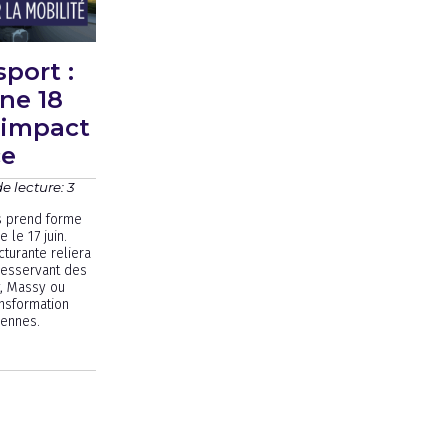
sport :
ne 18
 impact
ce
 lecture: 3
ss prend forme
 le 17 juin.
turante reliera
 desservant des
, Massy ou
ansformation
iennes.