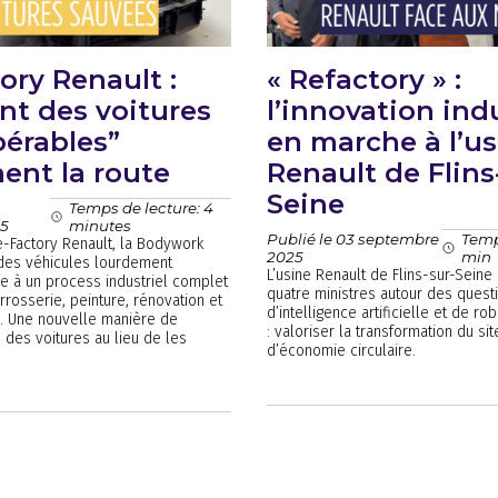
ory Renault :
« Refactory » :
t des voitures
l’innovation indu
pérables”
en marche à l’us
ent la route
Renault de Flins
Seine
Temps de lecture: 4
5
minutes
Publié le 03 septembre
Temp
e-Factory Renault, la Bodywork
2025
min
 des véhicules lourdement
L’usine Renault de Flins-sur-Seine 
e à un process industriel complet
quatre ministres autour des quest
rrosserie, peinture, rénovation et
d’intelligence artificielle et de ro
é. Une nouvelle manière de
: valoriser la transformation du si
 des voitures au lieu de les
d’économie circulaire.