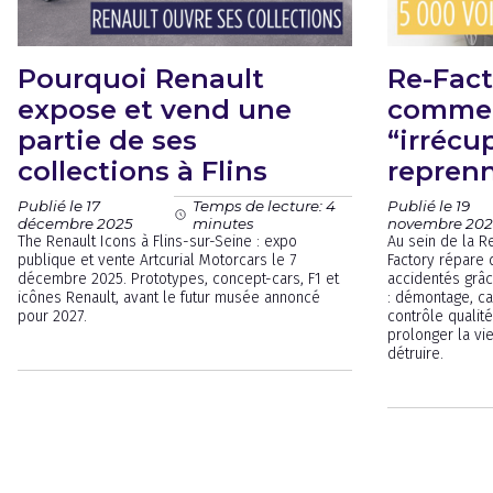
Pourquoi Renault
Re-Fact
expose et vend une
commen
partie de ses
“irrécu
collections à Flins
reprenn
Publié le 17
Publié le 19
Temps de lecture: 4
décembre 2025
novembre 202
minutes
The Renault Icons à Flins-sur-Seine : expo
Au sein de la R
publique et vente Artcurial Motorcars le 7
Factory répare
décembre 2025. Prototypes, concept-cars, F1 et
accidentés grâc
icônes Renault, avant le futur musée annoncé
: démontage, ca
pour 2027.
contrôle qualit
prolonger la vie
détruire.