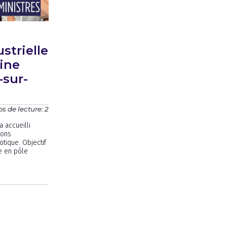
strielle
ine
-sur-
s de lecture: 2
a accueilli
ions
botique. Objectif
te en pôle