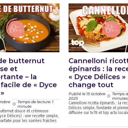
de butternut
Cannelloni ricot
se et
épinards : la rec
rtante – la
« Dyce Délices »
 facile de « Dyce
change tout
 »
Publié le 15 octobre
Temps de
2025
minute
ctobre
Temps de lecture: 1
Cannelloni ricotta épinards : la re
minute
Délices simple, fondante et pleine
utternut douce et crémeuse
diffusée sur tv78 et top actu local
yce Délices) : une recette simple,
arfaite pour les soirées fraîches