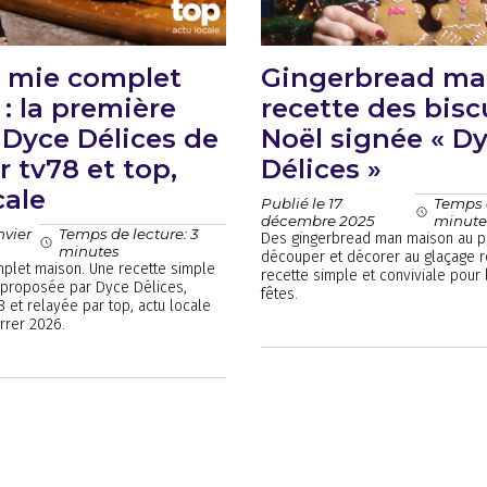
e mie complet
Gingerbread man
: la première
recette des bisc
 Dyce Délices de
Noël signée « D
r tv78 et top,
Délices »
cale
Publié le 17
Temps d
décembre 2025
minute
nvier
Temps de lecture: 3
Des gingerbread man maison au pa
minutes
découper et décorer au glaçage r
plet maison. Une recette simple
recette simple et conviviale pour 
s proposée par Dyce Délices,
fêtes.
8 et relayée par top, actu locale
rrer 2026.