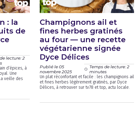
 : la
Champignons ail et
uits de
fines herbes gratinés
yce
au four — une recette
végétarienne signée
Dyce Délices
e lecture: 2
s
Publié le 05
Temps de lecture: 2
in d’épices, à
novembre 2025
minutes
oyal. Une
Un plat réconfortant et facile : les champignons ail
la veille des
et fines herbes légèrement gratinés, par Dyce
Délices, à retrouver sur tv78 et top, actu locale.