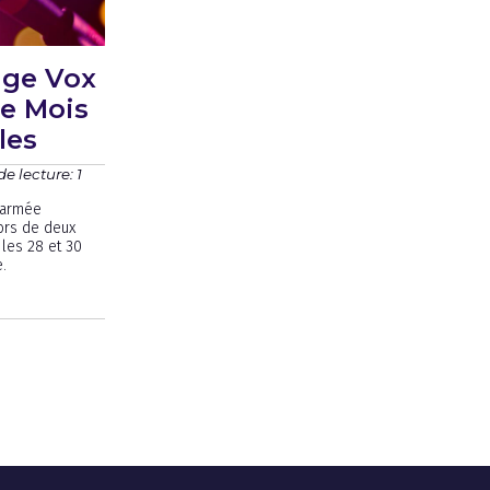
rige Vox
le Mois
les
e lecture: 1
l’armée
lors de deux
 les 28 et 30
.