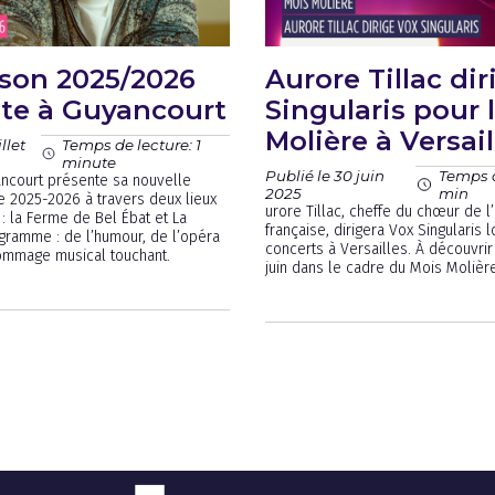
son 2025/2026
Aurore Tillac di
nte à Guyancourt
Singularis pour 
Molière à Versail
llet
Temps de lecture: 1
minute
Publié le 30 juin
Temps d
ancourt présente sa nouvelle
2025
min
le 2025-2026 à travers deux lieux
urore Tillac, cheffe du chœur de 
 la Ferme de Bel Ébat et La
française, dirigera Vox Singularis 
ogramme : de l’humour, de l’opéra
concerts à Versailles. À découvrir
hommage musical touchant.
juin dans le cadre du Mois Molière