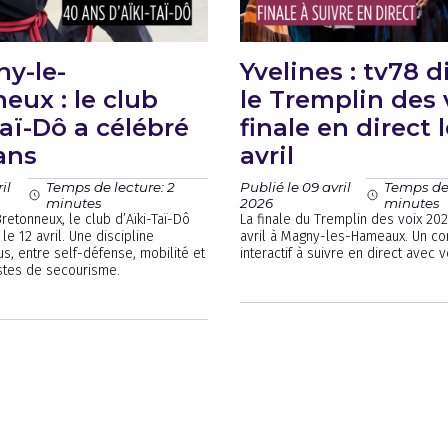
y-le-
Yvelines : tv78 d
eux : le club
le Tremplin des 
Taï-Dô a célébré
finale en direct l
ans
avril
il
Publié le 09 avril
Temps de lecture: 2
Temps de 
2026
minutes
minutes
retonneux, le club d’Aïki-Taï-Dô
La finale du Tremplin des voix 2026
le 12 avril. Une discipline
avril à Magny-les-Hameaux. Un co
us, entre self-défense, mobilité et
interactif à suivre en direct avec 
estes de secourisme.