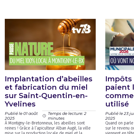
Implantation d’abeilles
Impôts 
et fabrication du miel
paient 
sur Saint-Quentin-en-
comment
Yvelines
utilisé
Publié le 01 août
Publié le 23 ju
Temps de lecture: 2
2025
2025
minutes
À Montigny-le-Bretonneux, les abeilles sont
Quand on parle 
reines ! Grâce à l’apiculteur Alban Augé, la ville
sur le revenu o
mise sur la production locale de miel et la
viennent en tête