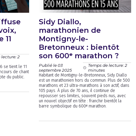
iffuse
Sidy Diallo,
voix,
marathonien de
e 11
Montigny-le-
Bretonneux : bientôt
son 600ᵉ marathon ?
lecture: 2
Publié le 03
Temps de lecture: 2
 se tient le 11
septembre 2025
minutes
ncours de chant
Habitant de Montigny-le-Bretonneux, Sidy Diallo
vote du public.
est un marathonien hors du commun. Plus de 500
marathons et 23 ultra-marathons à son actif, dans
105 pays. À plus de 70 ans, il continue de
repousser ses limites, souvent pieds nus, avec
un nouvel objectif en tête : franchir bientôt la
barre symbolique du 600ᵉ marathon.