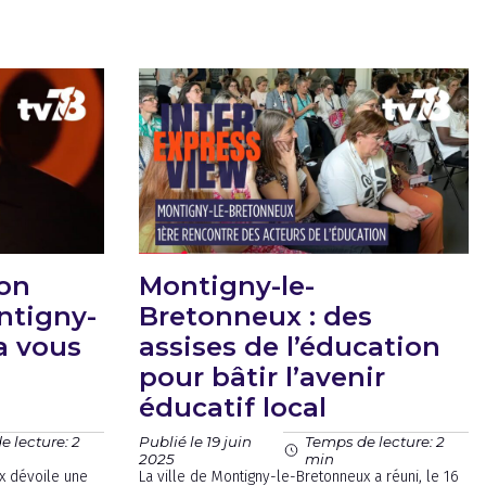
son
Montigny-le-
ntigny-
Bretonneux : des
a vous
assises de l’éducation
pour bâtir l’avenir
éducatif local
Publié le 19 juin
 lecture: 2
Temps de lecture: 2
2025
min
x dévoile une
La ville de Montigny-le-Bretonneux a réuni, le 16