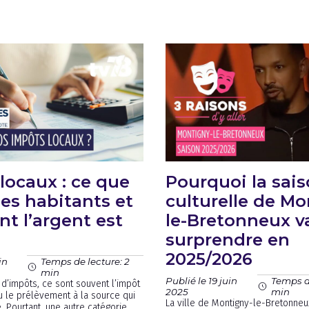
locaux : ce que
Pourquoi la sai
les habitants et
culturelle de Mo
 l’argent est
le-Bretonneux v
surprendre en
2025/2026
in
Temps de lecture: 2
min
Publié le 19 juin
Temps de
d’impôts, ce sont souvent l’impôt
2025
min
u le prélèvement à la source qui
La ville de Montigny-le-Bretonneu
. Pourtant, une autre catégorie