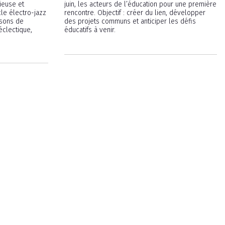
ieuse et
juin, les acteurs de l’éducation pour une première
cle électro-jazz
rencontre. Objectif : créer du lien, développer
isons de
des projets communs et anticiper les défis
clectique,
éducatifs à venir.