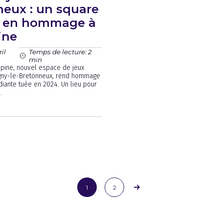
eux : un square
if en hommage à
ine
il
Temps de lecture: 2
min
ppine, nouvel espace de jeux
tigny-le-Bretonneux, rend hommage
diante tuée en 2024. Un lieu pour
.
1
2