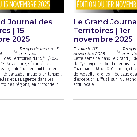
d Journal des
Le Grand Journa
res | 15
Territoires | 1er
re 2025
novembre 2025
Publié le 03
Temps de lecture: 3
Temps d
5
novembre 2025
minutes
minut
T. des Territoires du 15/11/2025 :
Cette semaine dans Le Grand JT de
e 13-Novembre, sécurité des
de Cyril Viguier : fin du permis à v
deaux, entraînement militaire en
Champagne Moët & Chandon, ch
lité partagée, métiers en tension,
de Moselle, drones médicaux et ar
urelles et DJ Baguette dans les
d’exception. Diffusé sur TV5 Monde
info des régions, en profondeur.
actu locale.