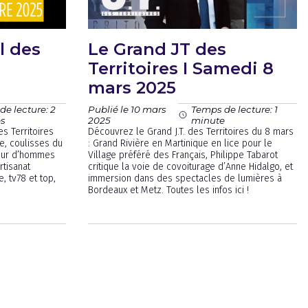
l des
Le Grand JT des
Territoires I Samedi 8
mars 2025
Publié le 10 mars
e lecture: 2
Temps de lecture: 1
2025
es
minute
s Territoires
Découvrez le Grand J.T. des Territoires du 8 mars
ie, coulisses du
: Grand Rivière en Martinique en lice pour le
œur d’hommes
Village préféré des Français, Philippe Tabarot
tisanat
critique la voie de covoiturage d’Anne Hidalgo, et
, tv78 et top,
immersion dans des spectacles de lumières à
Bordeaux et Metz. Toutes les infos ici !