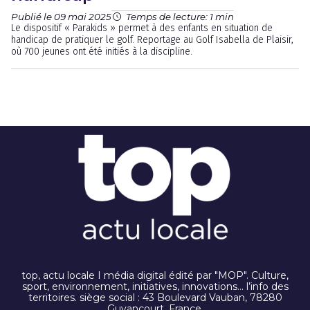
Publié le 09 mai 2025
Temps de lecture: 1 min
Le dispositif « Parakids » permet à des enfants en situation de
handicap de pratiquer le golf. Reportage au Golf Isabella de Plaisir,
où 700 jeunes ont été initiés à la discipline.
top, actu locale I média digital édité par "MOP". Culture,
sport, environnement, initiatives, innovations… l’info des
territoires. siège social : 43 Boulevard Vauban, 78280
Guyancourt. France.