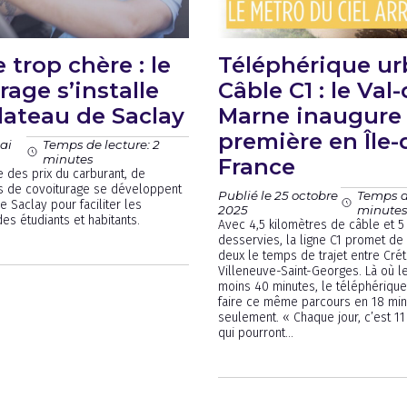
 trop chère : le
Téléphérique ur
rage s’installe
Câble C1 : le Val-
plateau de Saclay
Marne inaugure
première en Île-
ai
Temps de lecture: 2
minutes
France
e des prix du carburant, de
es de covoiturage se développent
Publié le 25 octobre
Temps de
e Saclay pour faciliter les
2025
minute
s étudiants et habitants.
Avec 4,5 kilomètres de câble et 5 
desservies, la ligne C1 promet de 
deux le temps de trajet entre Crét
Villeneuve-Saint-Georges. Là où le
moins 40 minutes, le téléphériqu
faire ce même parcours en 18 min
seulement. « Chaque jour, c’est 
qui pourront...