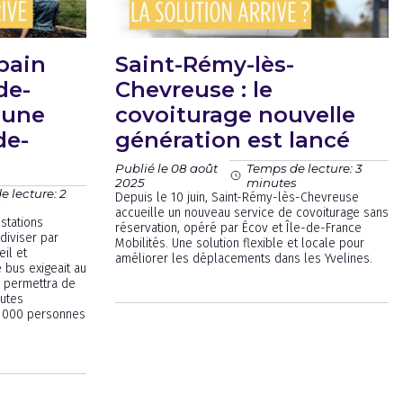
bain
Saint-Rémy-lès-
de-
Chevreuse : le
 une
covoiturage nouvelle
de-
génération est lancé
Publié le 08 août
Temps de lecture: 3
2025
minutes
 lecture: 2
Depuis le 10 juin, Saint-Rémy-lès-Chevreuse
s
accueille un nouveau service de covoiturage sans
stations
réservation, opéré par Écov et Île-de-France
diviser par
Mobilités. Une solution flexible et locale pour
eil et
améliorer les déplacements dans les Yvelines.
 bus exigeait au
e permettra de
utes
11 000 personnes