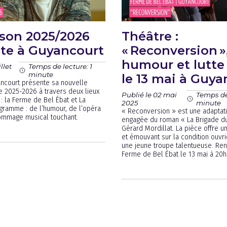
son 2025/2026
Théâtre :
nte à Guyancourt
« Reconversion »
humour et lutte 
llet
Temps de lecture: 1
minute
le 13 mai à Guya
ancourt présente sa nouvelle
le 2025-2026 à travers deux lieux
Publié le 02 mai
Temps de 
 la Ferme de Bel Ébat et La
2025
minute
ogramme : de l’humour, de l’opéra
« Reconversion » est une adaptati
hommage musical touchant.
engagée du roman « La Brigade du
Gérard Mordillat. La pièce offre u
et émouvant sur la condition ouvri
une jeune troupe talentueuse. Re
Ferme de Bel Ébat le 13 mai à 20h