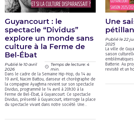
Guyancourt : le
Une sai
spectacle “Dividus”
pétilla
explore un monde sans
Publié le 22 jui
2025
culture à la Ferme de
La ville de Guy
Bel-Ébat
saison culturel
emblématiques :
Batterie. Au pr
Publié le 10 avril
Temps de lecture: 4
2026
min.
revisité et un 
Dans le cadre de la Semaine Hip-Hop, du 14 au
19 avril, Nacim Battou, danseur et chorégraphe de
la compagnie Ayaghma revient sur son spectacle
Dividus, programmé le 14 avril à 20h30 à la
Ferme de Bel-Ébat, à Guyancourt. Ce spectacle
Dividus, présenté à Guyancourt, interroge la place
du spectacle vivant dans notre société. Une...