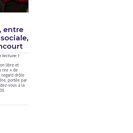
, entre
sociale,
ncourt
lecture: 1
on libre et
 rire » de
n regard drôle
ère, portée par
ndez-vous à la
30.