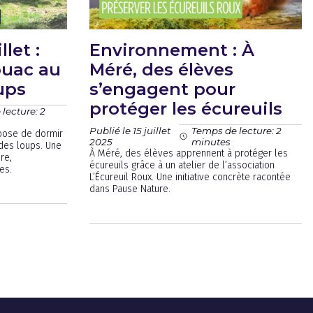
let :
Environnement : À
ouac au
Méré, des élèves
ups
s’engagent pour
protéger les écureuils
lecture: 2
Publié le 15 juillet
Temps de lecture: 2
opose de dormir
2025
minutes
des loups. Une
À Méré, des élèves apprennent à protéger les
re,
écureuils grâce à un atelier de l’association
es.
L’Écureuil Roux. Une initiative concrète racontée
dans Pause Nature.