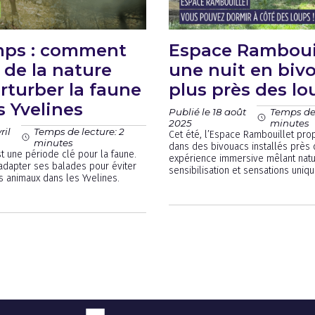
mps : comment
Espace Rambouil
r de la nature
une nuit en biv
rturber la faune
plus près des lo
s Yvelines
Publié le 18 août
Temps de 
2025
minutes
ril
Temps de lecture: 2
Cet été, l’Espace Rambouillet pr
minutes
dans des bivouacs installés près 
t une période clé pour la faune.
expérience immersive mêlant natu
adapter ses balades pour éviter
sensibilisation et sensations uniqu
s animaux dans les Yvelines.