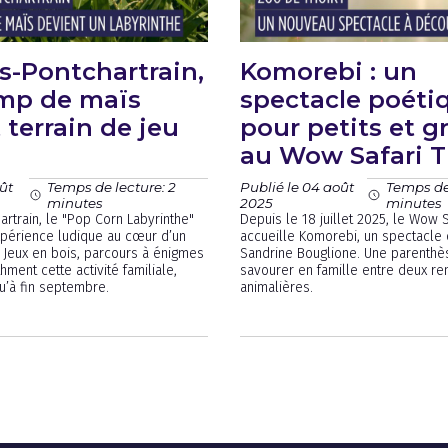
s-Pontchartrain,
Komorebi : un
mp de maïs
spectacle poéti
 terrain de jeu
pour petits et g
au Wow Safari T
oût
Publié le 04 août
Temps de lecture: 2
Temps de 
2025
minutes
minutes
artrain, le "Pop Corn Labyrinthe"
Depuis le 18 juillet 2025, le Wow S
périence ludique au cœur d’un
accueille Komorebi, un spectacle 
Jeux en bois, parcours à énigmes
Sandrine Bouglione. Une parenthè
hment cette activité familiale,
savourer en famille entre deux re
u’à fin septembre.
animalières.