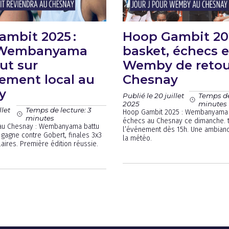
mbit 2025 :
Hoop Gambit 202
 Wembanyama
basket, échecs e
ut sur
Wemby de retou
ement local au
Chesnay
y
Publié le 20 juillet
Temps de
2025
minutes
llet
Temps de lecture: 3
Hoop Gambit 2025 : Wembanyama 
minutes
échecs au Chesnay ce dimanche. t
au Chesnay : Wembanyama battu
l’événement dès 15h. Une ambian
, gagne contre Gobert, finales 3x3
la météo.
aires. Première édition réussie.