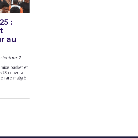
5 :
t
r au
 lecture: 2
mixe basket et
v78 couvrira
ce rare malgré