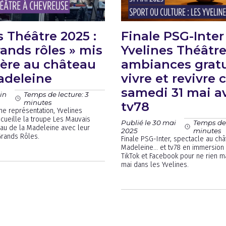
s Théâtre 2025 :
Finale PSG-Inter
rands rôles » mis
Yvelines Théâtre
ère au château
ambiances gratu
adeleine
vivre et revivre 
samedi 31 mai a
uin
Temps de lecture: 3
minutes
tv78
e représentation, Yvelines
cueille la troupe Les Mauvais
Publié le 30 mai
Temps de 
au de la Madeleine avec leur
2025
minutes
Grands Rôles.
Finale PSG-Inter, spectacle au châ
Madeleine… et tv78 en immersion 
TikTok et Facebook pour ne rien 
mai dans les Yvelines.